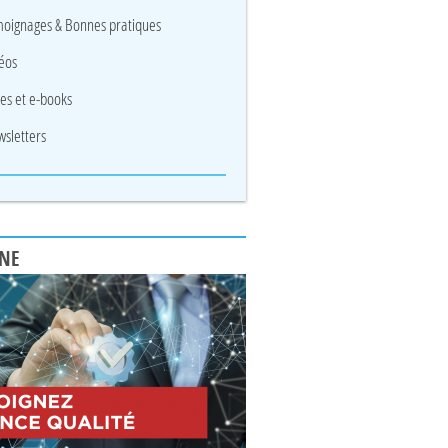
oignages & Bonnes pratiques
éos
res et e-books
sletters
UNE