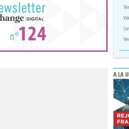
Tém
Vid
Liv
New
A LA 