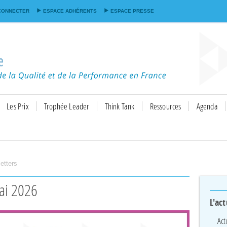
Aller au
CONNECTER
ESPACE ADHÉRENTS
ESPACE PRESSE
contenu
principal
Les Prix
Trophée Leader
Think Tank
Ressources
Agenda
etters
ai 2026
L'act
Act