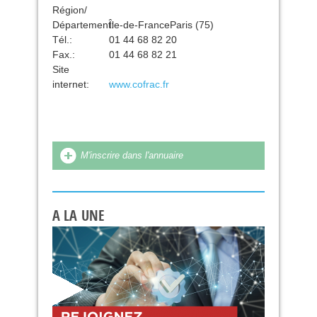
Région/
Département:
Île-de-FranceParis (75)
Tél.:
01 44 68 82 20
Fax.:
01 44 68 82 21
Site
internet:
www.cofrac.fr
M'inscrire dans l'annuaire
A LA UNE