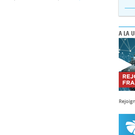
A LA 
Rejoig