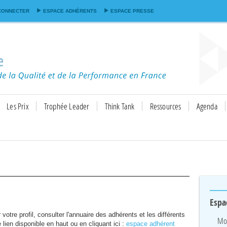
Aller au
CONNECTER
ESPACE ADHÉRENTS
ESPACE PRESSE
contenu
principal
Les Prix
Trophée Leader
Think Tank
Ressources
Agenda
Espa
votre profil, consulter l'annuaire des adhérents et les différents
Mon
lien disponible en haut ou en cliquant ici :
espace adhérent