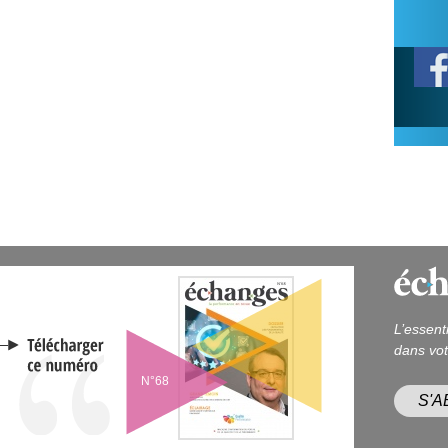
L’essent
dans vot
N°68
S'