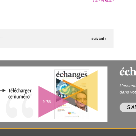
Lire la suite
…
suivant ›
L’essent
dans vot
N°68
S'