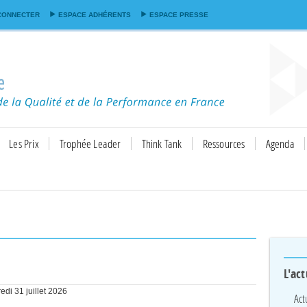
Aller au
CONNECTER
ESPACE ADHÉRENTS
ESPACE PRESSE
contenu
principal
Les Prix
Trophée Leader
Think Tank
Ressources
Agenda
L'act
edi 31 juillet 2026
Act