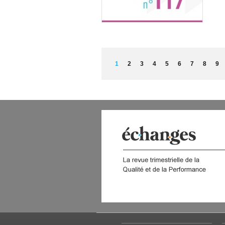
PAGES
1
2
3
4
5
6
7
8
9
 DIGITAL