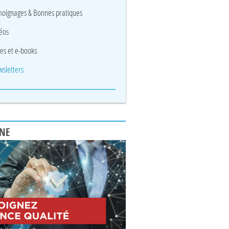
oignages & Bonnes pratiques
éos
res et e-books
sletters
UNE