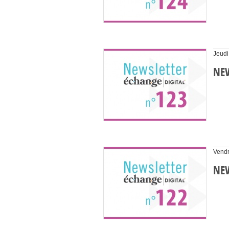
Jeudi
NEW
Vendr
NEW