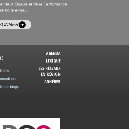
iel de la Qualité et de la Performance
re boite e-mail !
ABONNER
AGENDA
RE
LEXIQUE
LES RÉSEAUX
ficiels
EN RÉGION
formations
ADHÉRER
ites et blogs