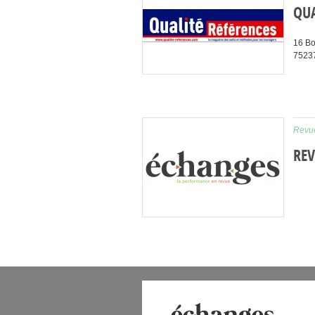
QUA
16 Bo
7523
Revue
REV
 DIGITAL