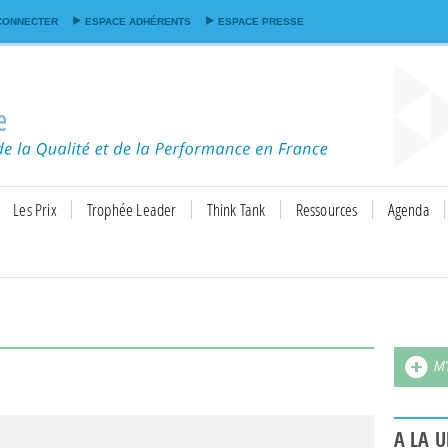
Aller au
CONNECTER
ESPACE ADHÉRENTS
ESPACE PRESSE
contenu
principal
Les Prix
Trophée Leader
Think Tank
Ressources
Agenda
M'
A LA 