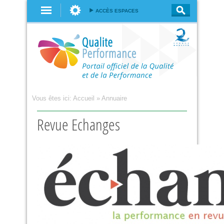
Aller au
ACCÈS ESPACES
contenu
principal
Vous êtes ici:
Accueil
»
Annuaire
Revue Echanges