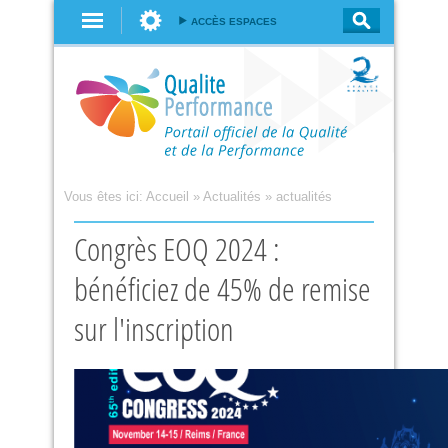
Aller au
ACCÈS ESPACES
contenu
principal
Vous êtes ici:
Accueil
»
Actualités
»
actualités
Congrès EOQ 2024 :
bénéficiez de 45% de remise
sur l'inscription