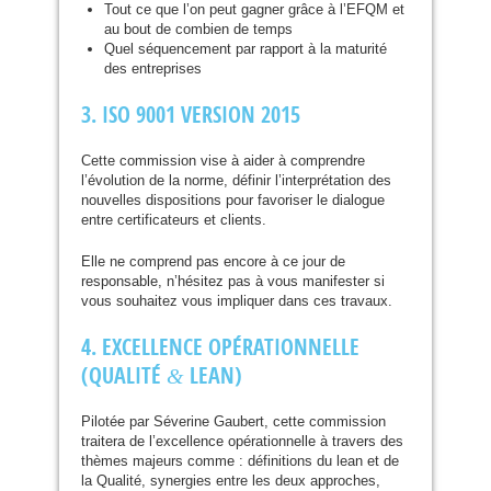
Tout ce que l’on peut gagner grâce à l’
EFQM
et
au bout de combien de temps
Quel séquencement par rapport à la maturité
des entreprises
3.
ISO
9001
VERSION
2015
Cette commission vise à aider à comprendre
l’évolution de la norme, définir l’interprétation des
nouvelles dispositions pour favoriser le dialogue
entre certificateurs et clients.
Elle ne comprend pas encore à ce jour de
responsable, n’hésitez pas à vous manifester si
vous souhaitez vous impliquer dans ces travaux.
4.
EXCELLENCE
OP
É
RATIONNELLE
(
QUALIT
É
LEAN
)
&
Pilotée par Séverine Gaubert, cette commission
traitera de l’excellence opérationnelle à travers des
thèmes majeurs comme : définitions du lean et de
la Qualité, synergies entre les deux approches,