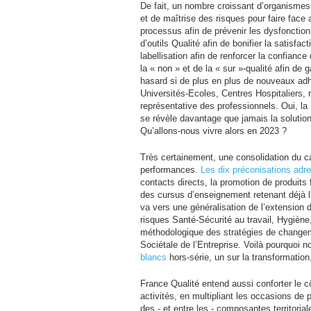
De fait, un nombre croissant d’organisme
et de maîtrise des risques pour faire fac
processus afin de prévenir les dysfonction
d’outils Qualité afin de bonifier la satisfa
labellisation afin de renforcer la confianc
la « non » et de la « sur »-qualité afin de
hasard si de plus en plus de nouveaux ad
Universités-Ecoles, Centres Hospitaliers, r
représentative des professionnels. Oui, la 
se révèle davantage que jamais la solution
Qu’allons-nous vivre alors en 2023 ?
Très certainement, une consolidation du c
performances.
Les dix préconisations adr
contacts directs, la promotion de produits 
des cursus d’enseignement retenant déjà l’at
va vers une généralisation de l’extension
risques Santé-Sécurité au travail, Hygiè
méthodologique des stratégies de changem
Sociétale de l’Entreprise. Voilà pourquoi
blancs
hors-série, un sur la transformation
France Qualité entend aussi conforter le 
activités, en multipliant les occasions de
des - et entre les - composantes territoria