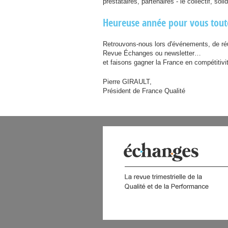
prestataires, partenaires - le collectif, so
Heureuse année pour vous toute
Retrouvons-nous lors d'événements, de réu
Revue Échanges ou newsletter…
et faisons gagner la France en compétitivit
Pierre
GIRAULT
,
Président de France Qualité
 DIGITAL