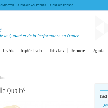
Aller au
CONNECTER
ESPACE ADHÉRENTS
ESPACE PRESSE
contenu
principal
Les Prix
Trophée Leader
Think Tank
Ressources
Agenda
ités
le Qualité
L'act
Act