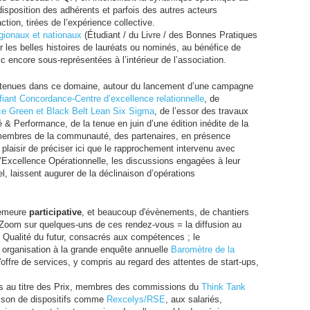
isposition des adhérents et parfois des autres acteurs
tion, tirées de l’expérience collective.
égionaux et nationaux
(Étudiant / du Livre / des Bonnes Pratiques
r les belles histoires de lauréats ou nominés, au bénéfice de
c encore sous-représentées à l’intérieur de l’association.
utenues dans ce domaine, autour du lancement d’une campagne
fiant Concordance-Centre d’excellence relationnelle
, de
nce Green et Black Belt Lean Six Sigma
, de l’essor des travaux
té
&
Performance, de la tenue en juin d’une édition inédite de la
embres de la communauté, des partenaires, en présence
e plaisir de préciser ici que le rapprochement intervenu avec
t l’Excellence Opérationnelle, les discussions engagées à leur
l, laissent augurer de la déclinaison d’opérations
demeure
participative
, et beaucoup d'évènements, de chantiers
n. Zoom sur quelques-uns de ces rendez-vous = la diffusion au
Qualité du futur, consacrés aux compétences ; le
e organisation à la grande enquête annuelle
Baromètre de la
'offre de services, y compris au regard des attentes de start-ups,
rs au titre des Prix, membres des commissions du
Think Tank
naison de dispositifs comme
Rexcelys/
RSE
, aux salariés,