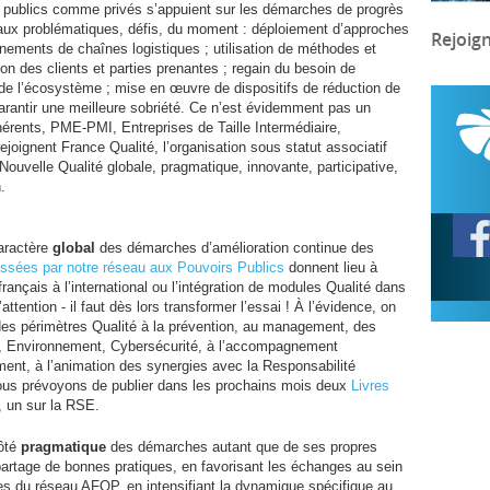
s publics comme privés s’appuient sur les démarches de progrès
e aux problématiques, défis, du moment : déploiement d’approches
Rejoig
nements de chaînes logistiques ; utilisation de méthodes et
ction des clients et parties prenantes ; regain du besoin de
e de l’écosystème ; mise en œuvre de dispositifs de réduction de
 garantir une meilleure sobriété. Ce n’est évidemment pas un
hérents,
PME
-
PMI
, Entreprises de Taille Intermédiaire,
ejoignent France Qualité, l’organisation sous statut associatif
Nouvelle Qualité globale, pragmatique, innovante, participative,
.
aractère
global
des démarches d’amélioration continue des
essées par notre réseau aux Pouvoirs Publics
donnent lieu à
français à l’international ou l’intégration de modules Qualité dans
tention - il faut dès lors transformer l’essai ! À l’évidence, on
 des périmètres Qualité à la prévention, au management, des
ne, Environnement, Cybersécurité, à l’accompagnement
ent, à l’animation des synergies avec la Responsabilité
 nous prévoyons de publier dans les prochains mois deux
Livres
, un sur la
RSE
.
côté
pragmatique
des démarches autant que de ses propres
 partage de bonnes pratiques, en favorisant les échanges au sein
les du réseau
AFQP
, en intensifiant la dynamique spécifique au