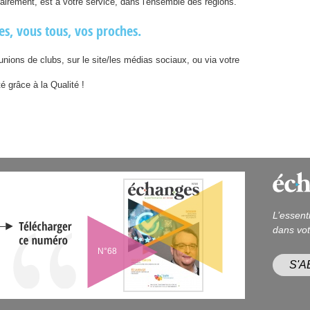
lidairement, est à votre service, dans l'ensemble des régions.
s, vous tous, vos proches.
nions de clubs, sur le site/les médias sociaux, ou via votre
é grâce à la Qualité !
L’essent
dans vot
N°68
S'