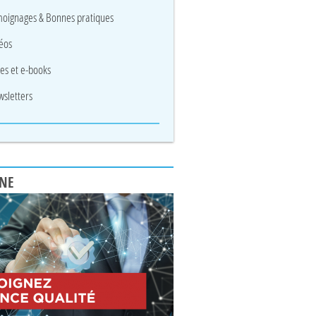
oignages & Bonnes pratiques
éos
res et e-books
sletters
UNE