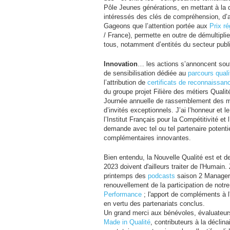
Pôle Jeunes générations, en mettant à la d
intéressés des clés de compréhension, d’ac
Gageons que l’attention portée aux
Prix r
/ France), permette en outre de démultiplie
tous, notamment d’entités du secteur publi
Innovation
… les actions s’annoncent so
de sensibilisation dédiée au
parcours quali
l’attribution de
certificats de reconnaissa
du groupe projet Filière des métiers Quali
Journée annuelle de rassemblement des m
d’invités exceptionnels. J’ai l’honneur et l
l’Institut Français pour la Compétitivité e
demande avec tel ou tel partenaire potentie
complémentaires innovantes.
Bien entendu, la Nouvelle Qualité est et 
2023 doivent d'ailleurs traiter de l'Humai
printemps des
podcasts
saison 2 Manager 
renouvellement de la participation de notr
Performance
; l'apport de compléments à l
en vertu des partenariats conclus.
Un grand merci aux bénévoles, évaluateu
Made in Qualité
, contributeurs à la décli