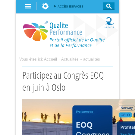
Aller au
ACCÈS ESPACES
contenu
principal
Vous êtes ici:
Accueil
»
Actualités
»
actualités
Participez au Congrès EOQ
en juin à Oslo