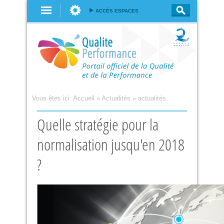
Aller au
ACCÈS ESPACES
contenu
principal
Vous êtes ici:
Accueil
»
Actualités
»
actualités
Quelle stratégie pour la
normalisation jusqu'en 2018
?