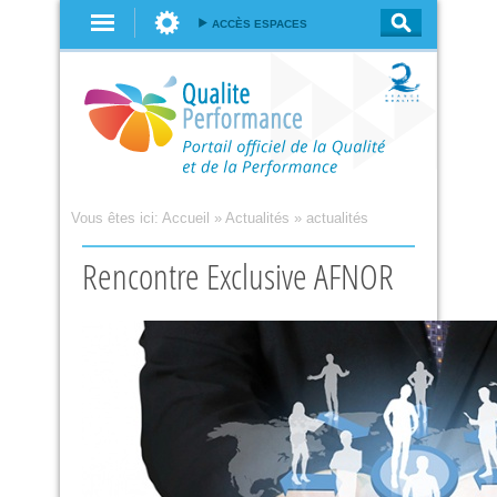
Aller au
ACCÈS ESPACES
contenu
principal
Vous êtes ici:
Accueil
»
Actualités
»
actualités
Rencontre Exclusive AFNOR