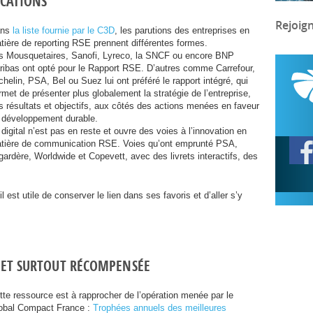
ICATIONS
Rejoig
ans
la liste fournie par le
C3D
, les parutions des entreprises en
tière de reporting
RSE
prennent différentes formes.
s Mousquetaires, Sanofi, Lyreco, la
SNCF
ou encore
BNP
ribas ont opté pour le Rapport
RSE
. D’autres comme Carrefour,
chelin,
PSA
, Bel ou Suez lui ont préféré le rapport intégré, qui
rmet de présenter plus globalement la stratégie de l’entreprise,
s résultats et objectifs, aux côtés des actions menées en faveur
 développement durable.
 digital n’est pas en reste et ouvre des voies à l’innovation en
tière de communication
RSE
. Voies qu’ont emprunté
PSA
,
gardère, Worldwide et Copevett, avec des livrets interactifs, des
il est utile de conserver le lien dans ses favoris et d’aller s’y
E
ET
SURTOUT
RÉ
COMPENS
ÉE
tte ressource est à rapprocher de l’opération menée par le
obal Compact France :
Trophées annuels des meilleures