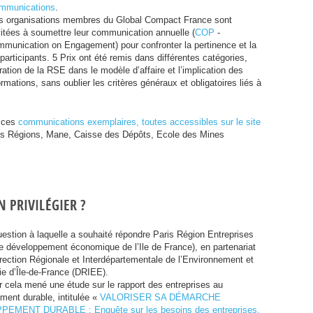
mmunications
.
s organisations membres du Global Compact France sont
vitées à soumettre leur communication annuelle (
COP
-
munication on Engagement) pour confronter la pertinence et la
 participants. 5 Prix ont été remis dans différentes catégories,
ration de la
RSE
dans le modèle d’affaire et l’implication des
rmations, sans oublier les critères généraux et obligatoires liés à
e ces
communications exemplaires, toutes accessibles sur le site
es Régions, Mane, Caisse des Dépôts, Ecole des Mines
N
PRIVIL
É
GIER
?
uestion à laquelle a souhaité répondre Paris Région Entreprises
e développement économique de l’Ile de France), en partenariat
rection Régionale et Interdépartementale de l’Environnement et
ie d’Île-de-France (
DRIEE
).
r cela mené une étude sur le rapport des entreprises au
ment durable, intitulée «
VALORISER
SA
DÉ
MARCHE
PPEMENT
DURABLE
: Enquête sur les besoins des entreprises,