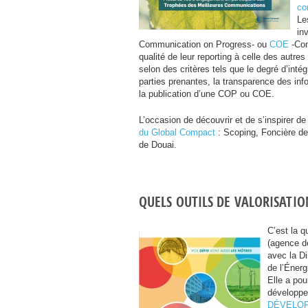
co
Le
in
Communication on Progress- ou
COE
-Com
qualité de leur reporting à celle des autres
selon des critères tels que le degré d’intég
parties prenantes, la transparence des info
la publication d’une
COP
ou
COE
.
L’occasion de découvrir et de s’inspirer d
du Global Compact
: Scoping, Foncière d
de Douai.
QUELS
OUTILS
DE
VALORISATIO
C’est la q
(agence d
avec la Di
de l’Énerg
Elle a pou
développe
DÉ
VELO