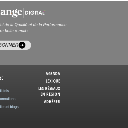
iel de la Qualité et de la Performance
re boite e-mail !
ABONNER
AGENDA
RE
LEXIQUE
LES RÉSEAUX
ficiels
EN RÉGION
formations
ADHÉRER
ites et blogs