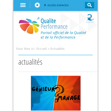
Aller au
ACCÈS ESPACES
contenu
principal
Vous êtes ici:
Accueil
»
Actualités
actualités