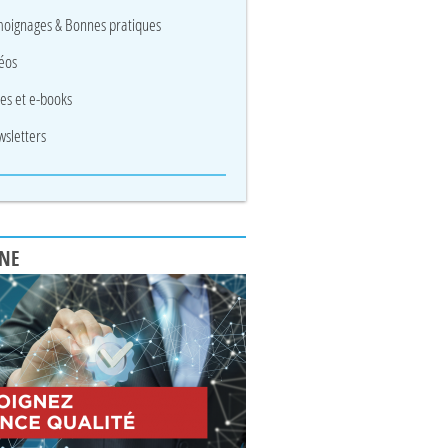
oignages & Bonnes pratiques
éos
res et e-books
sletters
UNE