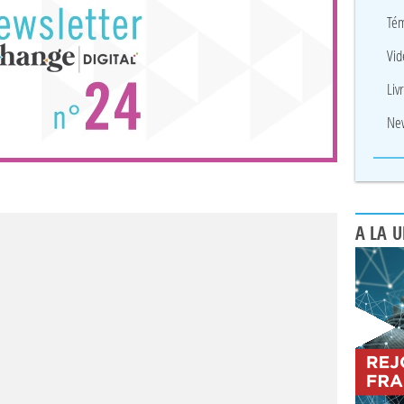
Tém
Vid
Liv
New
A LA 