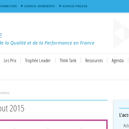
Aller au
CONNECTER
ESPACE ADHÉRENTS
ESPACE PRESSE
contenu
principal
Les Prix
Trophée Leader
Think Tank
Ressources
Agenda
etters
but 2015
L'act
Act