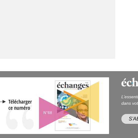
L’essent
dans vot
N°68
S'