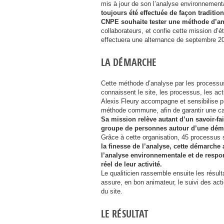
mis à jour de son l’analyse environnemental
toujours été effectuée de façon traditio
CNPE
souhaite tester une méthode d’an
collaborateurs, et confie cette mission d’é
effectuera une alternance de septembre 20
LA DÉMARCHE
Cette méthode d’analyse par les processus
connaissent le site, les processus, les acti
Alexis Fleury accompagne et sensibilise p
méthode commune, afin de garantir une car
Sa mission relève autant d’un savoir-fa
groupe de personnes autour d’une dém
Grâce à cette organisation, 45 processus 
la finesse de l’analyse, cette démarch
l’analyse environnementale et de respo
réel de leur activité.
Le qualiticien rassemble ensuite les résulta
assure, en bon animateur, le suivi des ac
du site.
LE RÉSULTAT