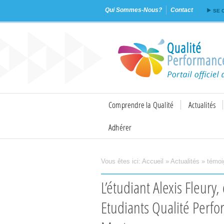
Qui Sommes-Nous?
Contact
SE 
Comprendre la Qualité
Actualités
Adhérer
Vous êtes ici:
Accueil
»
Actualités
»
témoi
Imprimer
Envoyer
L’étudiant Alexis Fleury, de l’IEQT de Rodez, remporte le Prix
Etudiants Qualité Perfo