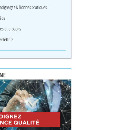
oignages & Bonnes pratiques
éos
res et e-books
sletters
UNE