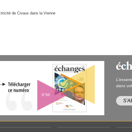
ctricité de Civaux dans la Vienne
L’essent
dans vot
N°68
S'