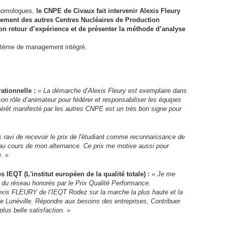
 homologues,
le
CNPE
de Civaux fait intervenir Alexis Fleury
ement des autres Centres Nucléaires de Production
 son retour d’expérience et de présenter la méthode d’analyse
système de management intégré.
ationnelle :
« La démarche d’Alexis Fleury est exemplaire dans
son rôle d’animateur pour fédérer et responsabiliser les équipes
térêt manifesté par les autres
CNPE
est un très bon signe pour
s ravi de recevoir le prix de l'étudiant comme reconnaissance de
au cours de mon alternance. Ce prix me motive aussi pour
. »
des
IEQT
(L'institut européen de la qualité totale) :
« Je me
s du réseau honorés par le Prix Qualité Performance.
exis
FLEURY
de l’
IEQT
Rodez sur la marche la plus haute et la
e Lunéville. Répondre aux besoins des entreprises, Contribuer
lus belle satisfaction. »