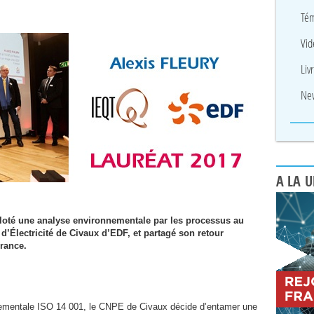
Tém
Vid
Liv
New
A LA 
iloté une analyse environnementale par les processus au
d’Électricité de Civaux d’
EDF
, et partagé son retour
rance.
nementale
ISO
14 001, le
CNPE
de Civaux décide d’entamer une