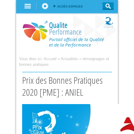
Aller au
ACCÈS ESPACES
contenu
principal
Vous êtes ici:
Accueil
»
Actualités
»
témoignages et
bonnes pratiques
Prix des Bonnes Pratiques
2020 [PME] : ANIEL