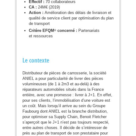
Effectif :
70 collaborateurs
CA
:
24M€ (2019)
Action :
Amélioration des délais de livraison et
qualité de service client par optimisation du plan
de transport
Critère
EFQM
concerné :
Partenariats
®
et ressources
Le contexte
Distributeur de pièces de carrosserie, la société
ANIEL
a pour particularité de livrer des pièces
volumineuses (de 1 à 2m3 et au-delà) à des
réparateurs automobiles situés dans la France
entière, avec une promesse : livrer à J+1. En effet,
pour ses clients, l’immobilisation d’une voiture est
un coût. Mais lorsqu’il arrive au sein du Groupe
Faubourg dont
ANIEL
est la branche distribution,
pour optimiser sa Supply Chain, Benoit Fletcher
s’aperçoit que le J+1 n’est pas toujours respecté,
entre autres choses. Il décide de s’intéresser de
près au plan de transport de son prestataire pour