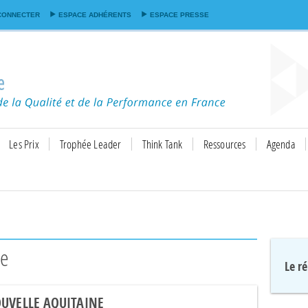
Aller au
CONNECTER
ESPACE ADHÉRENTS
ESPACE PRESSE
contenu
principal
Les Prix
Trophée Leader
Think Tank
Ressources
Agenda
ne
Le r
UVELLE AQUITAINE