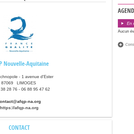
AGEN
En 
Aucun év
Consu
 Nouvelle-Aquitaine
echnopole - 1 avenue d'Ester
87069
LIMOGES
 38 28 76 - 06 88 95 47 62
ontact@afqp-na.org
https://afqp-na.org
CONTACT