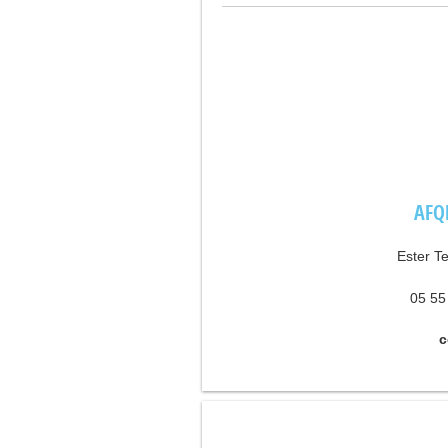
AFQP
Ester T
05 55
c