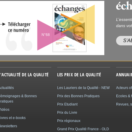
L’essent
dans vot
N°68
S'
L'ACTUALITÉ DE LA QUALITÉ
LES PRIX DE LA QUALITÉ
ANNUAI
ctualités
Les Lauriers de la Qualité - NEW
Acteurs of
Témoignages & Bonnes
Prix des Bonnes Pratiques
Ecoles & 
ratiques
Prix Etudiant
Revues, s
Vidéos
Prix du Livre
ivres et e-books
Prix régionaux
ewsletters
Grand Prix Qualité France - OLD