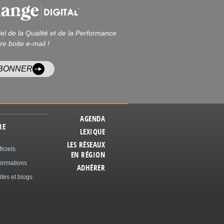
iel de la Qualité et de la Performance
re boite e-mail !
ABONNER
AGENDA
RE
LEXIQUE
LES RÉSEAUX
ficiels
EN RÉGION
formations
ADHÉRER
ites et blogs