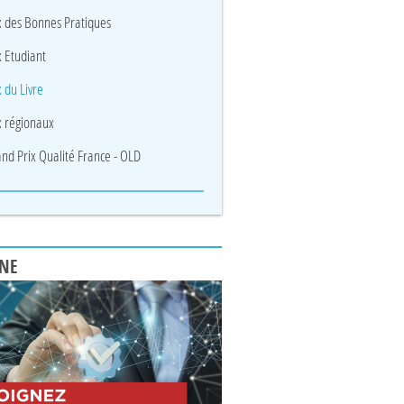
x des Bonnes Pratiques
x Etudiant
x du Livre
x régionaux
nd Prix Qualité France - OLD
UNE