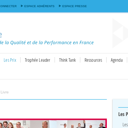
Aller au
CONNECTER
ESPACE ADHÉRENTS
ESPACE PRESSE
contenu
principal
Les Prix
Trophée Leader
Think Tank
Ressources
Agenda
 Livre
Les P
Les