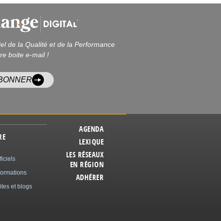
iel de la Qualité et de la Performance
re boite e-mail !
ABONNER
AGENDA
RE
LEXIQUE
LES RÉSEAUX
ficiels
EN RÉGION
formations
ADHÉRER
ites et blogs