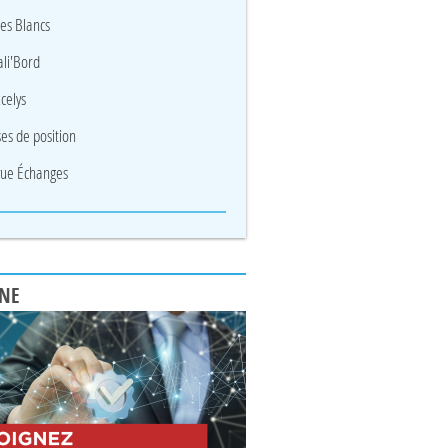
res Blancs
li'Bord
celys
ses de position
ue Échanges
UNE