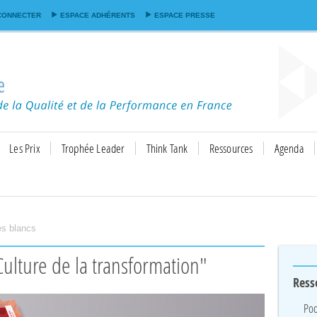
Aller au
CONNECTER
ESPACE ADHÉRENTS
ESPACE PRESSE
contenu
principal
Les Prix
Trophée Leader
Think Tank
Ressources
Agenda
res blancs
"Culture de la transformation"
Ress
Pod