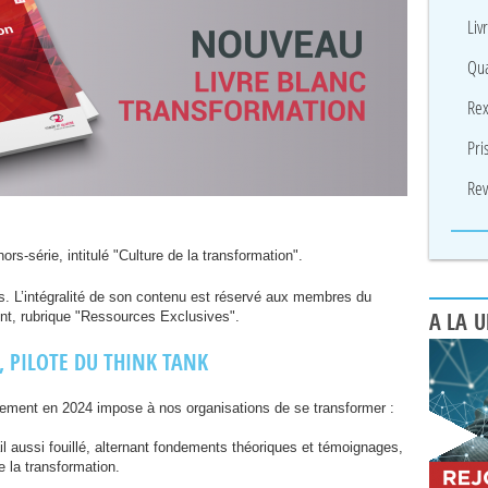
Liv
Qua
Rex
Pri
Rev
ors-série, intitulé "Culture de la transformation".
. L’intégralité de son contenu est réservé aux membres du
nt, rubrique "Ressources Exclusives".
A LA 
,
PILOTE
DU
THINK
TANK
nement en 2024 impose à nos organisations de se transformer :
il aussi fouillé, alternant fondements théoriques et témoignages,
e la transformation.