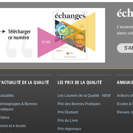
L’essent
dans vot
N°68
S'
L'ACTUALITÉ DE LA QUALITÉ
LES PRIX DE LA QUALITÉ
ANNUAI
ctualités
Les Lauriers de la Qualité - NEW
Acteurs of
Témoignages & Bonnes
Prix des Bonnes Pratiques
Ecoles & 
ratiques
Prix Etudiant
Revues, s
Vidéos
Prix du Livre
ivres et e-books
Prix régionaux