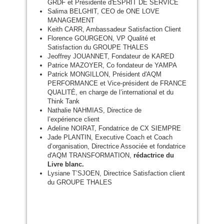
GRDF
et Présidente d'
ESPRIT
DE
SERVICE
Salima
BELGHIT
,
CEO
de
ONE
LOVE
MANAGEMENT
Keith
CARR
, Ambassadeur Satisfaction Client
Florence
GOURGEON
,
VP
Qualité et
Satisfaction du
GROUPE
THALES
Jeoffrey
JOUANNET
, Fondateur de
KARED
Patrice
MAZOYER
, Co fondateur de
YAMPA
Patrick
MONGILLON
, Président d'
AQM
PERFORMANCE
et Vice-président de
FRANCE
QUALIT
É, en charge de l’international et du
Think Tank
Nathalie
NAHMIAS
, Directice de
l’expérience client
Adeline
NOIRAT
, Fondatrice de
CX
SIEMPRE
Jade
PLANTIN
, Executive Coach et Coach
d’organisation, Directrice Associée et fondatrice
d'
AQM
TRANSFORMATION
,
rédactrice du
Livre blanc.
Lysiane T’
SJOEN
, Directrice Satisfaction client
du
GROUPE
THALES