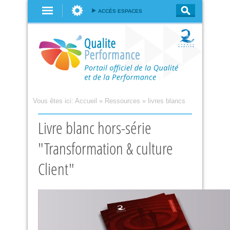
Aller au
ACCÈS ESPACES
contenu
principal
Vous êtes ici:
Accueil
»
Ressources
»
livres blancs
Livre blanc hors-série
"Transformation & culture
Client"