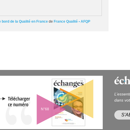
bord de la Qualité en France
de
France Qualité • AFQP
L’essent
dans vot
N°68
S'