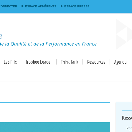
Aller au
CONNECTER
ESPACE ADHÉRENTS
ESPACE PRESSE
contenu
principal
Les Prix
Trophée Leader
Think Tank
Ressources
Agenda
Ress
Pod