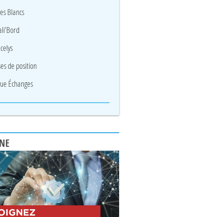
res Blancs
li'Bord
celys
ses de position
ue Échanges
UNE