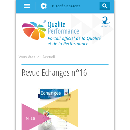
Aller au
ACCÈS ESPACES
contenu
principal
Vous êtes ici:
Accueil
Revue Echanges n°16
N°
16