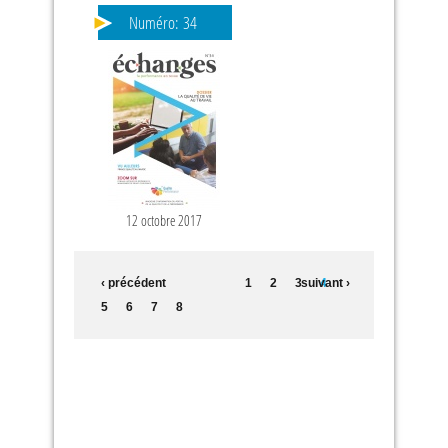
Numéro:
34
12 octobre 2017
‹ précédent
1
2
3
suivant ›
4
5
6
7
8