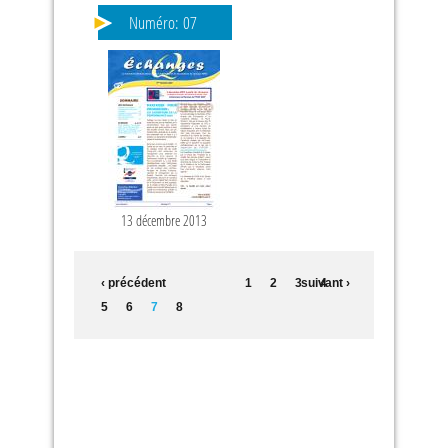
Numéro:
07
13 décembre 2013
‹ précédent
1
2
3
suivant ›
4
5
6
7
8