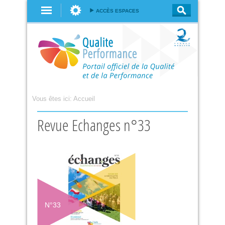
Aller au
ACCÈS ESPACES
contenu
principal
Vous êtes ici:
Accueil
Revue Echanges n°33
N°
33