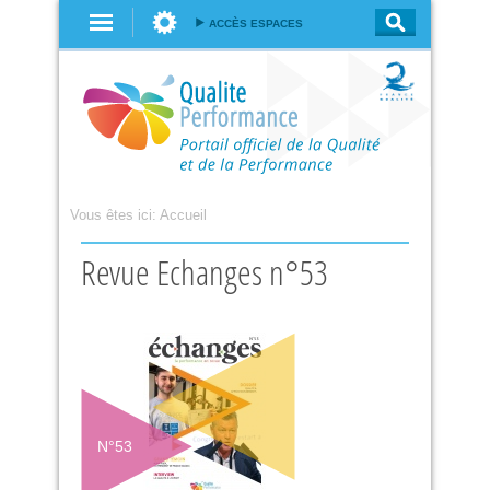
Aller au
ACCÈS ESPACES
contenu
principal
Vous êtes ici:
Accueil
Revue Echanges n°53
N°
53