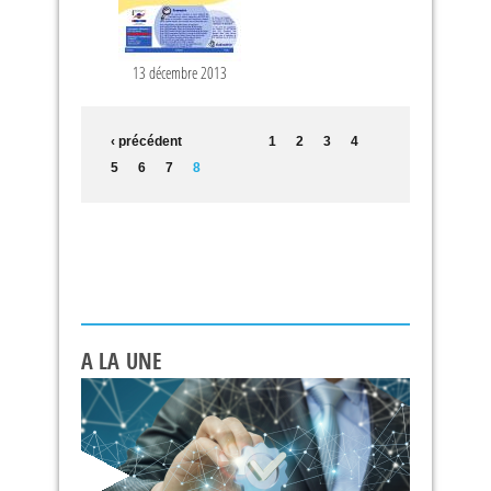
13 décembre 2013
‹ précédent
1
2
3
4
5
6
7
8
A LA UNE