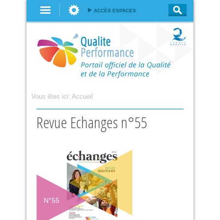
Aller au
ACCÈS ESPACES
contenu
principal
Vous êtes ici:
Accueil
Revue Echanges n°55
N°
55