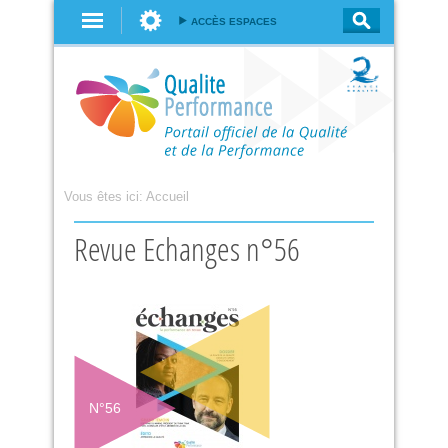
Aller au
ACCÈS ESPACES
contenu
principal
Vous êtes ici:
Accueil
Revue Echanges n°56
N°
56