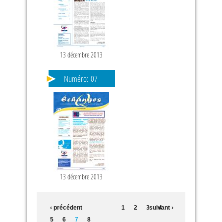
13 décembre 2013
Numéro:
07
13 décembre 2013
‹ précédent
1
2
3
suivant ›
4
5
6
7
8