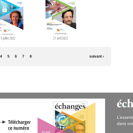
15 juillet 2022
21 avril 2022
4
5
6
7
8
suivant ›
L’essent
dans vot
N°68