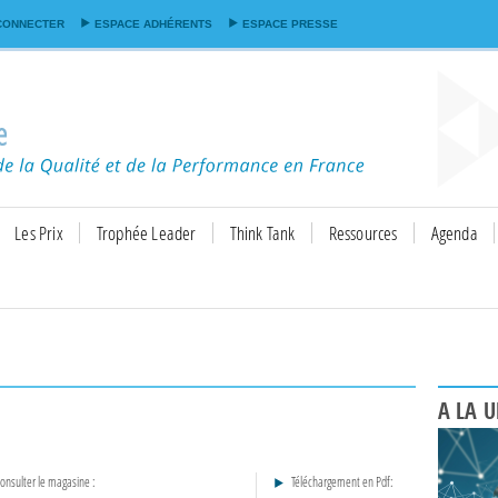
Aller au
CONNECTER
ESPACE ADHÉRENTS
ESPACE PRESSE
contenu
principal
Les Prix
Trophée Leader
Think Tank
Ressources
Agenda
A LA 
onsulter le magasine :
Téléchargement en Pdf: