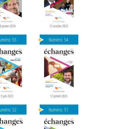
0 janvier 2024
12 octobre 2023
uméro:
55
Numéro:
54
9 juin 2023
12 janvier 2023
uméro:
52
Numéro:
51