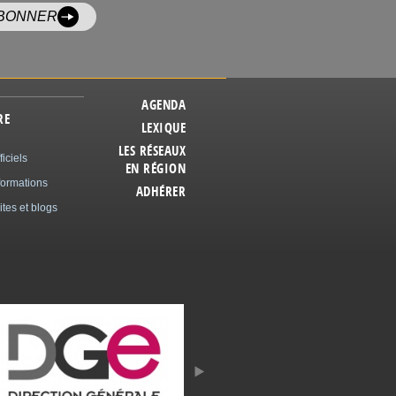
ABONNER
AGENDA
RE
LEXIQUE
LES RÉSEAUX
ficiels
EN RÉGION
formations
ADHÉRER
ites et blogs