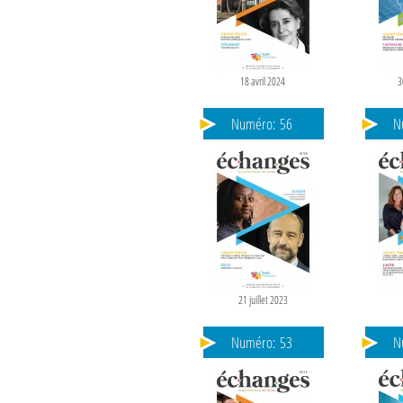
18 avril 2024
3
Numéro:
56
N
21 juillet 2023
Numéro:
53
N