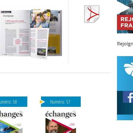
Rejoig
uméro:
58
Numéro:
57