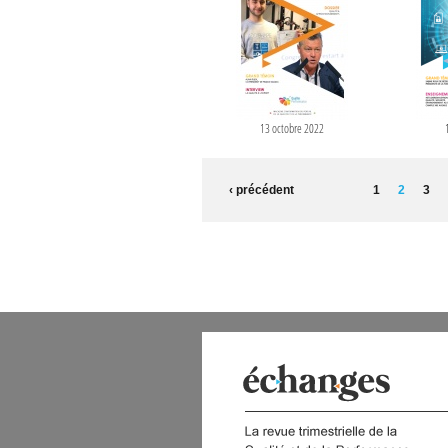
13 octobre 2022
PAGES
‹ précédent
1
2
3
 DIGITAL