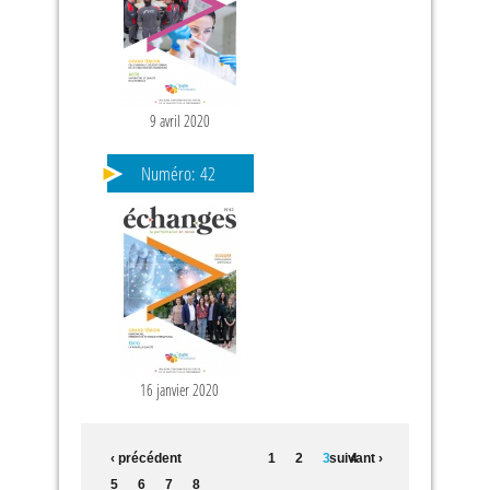
9 avril 2020
Numéro:
42
16 janvier 2020
‹ précédent
1
2
3
suivant ›
4
5
6
7
8