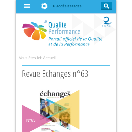
Aller au
ACCÈS ESPACES
contenu
principal
Vous êtes ici:
Accueil
Revue Echanges n°63
N°
63