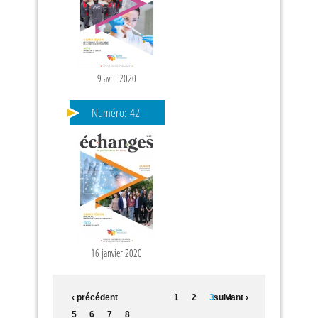
9 avril 2020
Numéro:
42
16 janvier 2020
‹ précédent
1
2
3
suivant ›
4
5
6
7
8