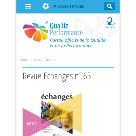
Aller au
ACCÈS ESPACES
contenu
principal
Vous êtes ici:
Accueil
Revue Echanges n°65
N°
65