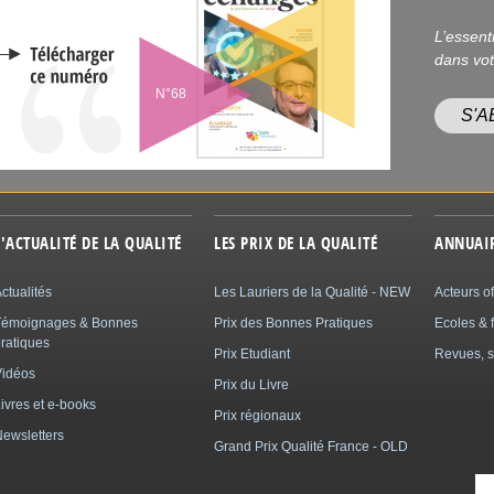
L’essent
dans vot
N°68
S'
L'ACTUALITÉ DE LA QUALITÉ
LES PRIX DE LA QUALITÉ
ANNUAI
ctualités
Les Lauriers de la Qualité - NEW
Acteurs of
Témoignages & Bonnes
Prix des Bonnes Pratiques
Ecoles & 
ratiques
Prix Etudiant
Revues, s
Vidéos
Prix du Livre
ivres et e-books
Prix régionaux
ewsletters
Grand Prix Qualité France - OLD