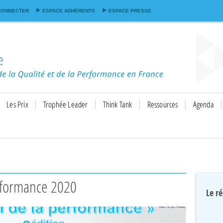
Aller au
CONNECTER
ESPACE ADHÉRENTS
ESPACE PRESSE
contenu
principal
Les Prix
Trophée Leader
Think Tank
Ressources
Agenda
eformance 2020
Le r