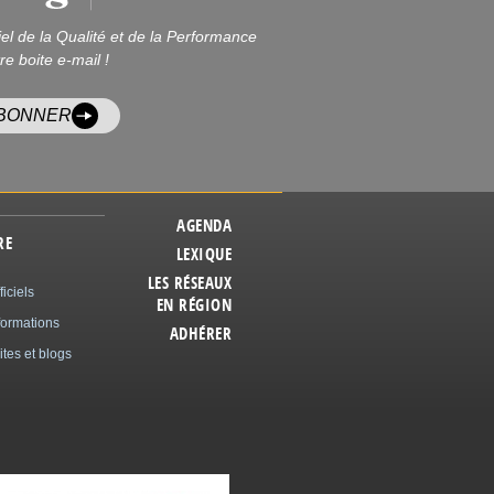
iel de la Qualité et de la Performance
re boite e-mail !
ABONNER
AGENDA
RE
LEXIQUE
LES RÉSEAUX
ficiels
EN RÉGION
formations
ADHÉRER
ites et blogs