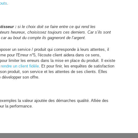
couts
.
stisseur :
si le choix doit se faire entre ce qui rend les
teurs heureux, choisissez toujours ces derniers. Car s’ils sont
 car au bout du compte ils gagneront de l’argent.
oposer un service / produit qui corresponde à leurs attentes, il
me pour l'Erreur n°5, l'écoute client aidera dans ce sens,
ur limiter les erreurs dans la mise en place du produit. Il existe
à
rendre un client fidèle
. Et pour finir, les enquêtes de satisfaction
on produit, son service et les attentes de ses clients. Elles
de développer son offre.
xemples la valeur ajoutée des démarches qualité. Alliée des
our la performance.