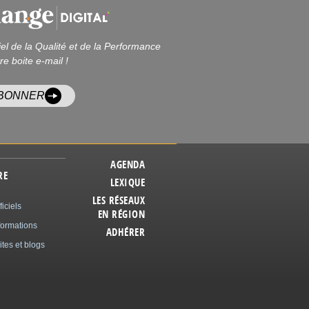
iel de la Qualité et de la Performance
re boite e-mail !
ABONNER
AGENDA
RE
LEXIQUE
LES RÉSEAUX
ficiels
EN RÉGION
formations
ADHÉRER
ites et blogs