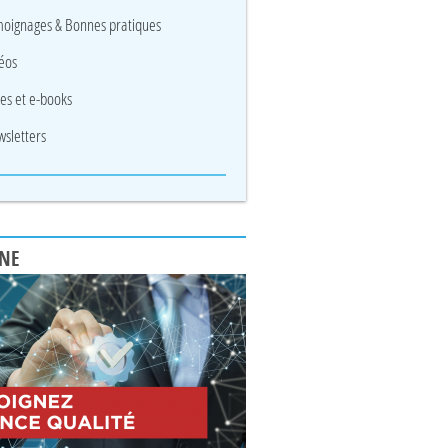
oignages & Bonnes pratiques
éos
res et e-books
sletters
UNE