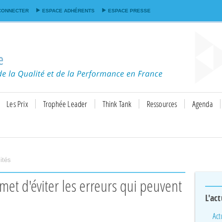
Aller au
CONNECTER
ESPACE ADHÉRENTS
ESPACE PRESSE
contenu
principal
Les Prix
Trophée Leader
Think Tank
Ressources
Agenda
ités
L'act
Act