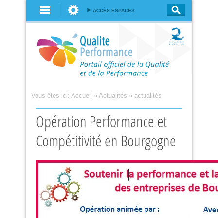
Aller au
ACCÈS ESPACES
contenu
principal
Vous êtes ici:
Accueil
»
Actualités
»
actualités
Opération Performance et
Compétitivité en Bourgogne