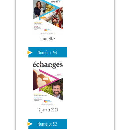
9 juin 2023
Numéro:
54
12 janvier 2023
Numéro:
53