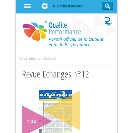
Aller au
ACCÈS ESPACES
contenu
principal
Vous êtes ici:
Accueil
Revue Echanges n°12
N°
12