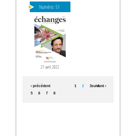
Numéro:
51
21 avril 2022
‹ précédent
1
2
3
suivant ›
4
5
6
7
8