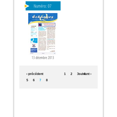
Numéro:
07
13 décembre 2013
‹ précédent
1
2
3
suivant ›
4
5
6
7
8