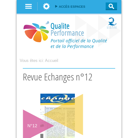
Aller au
ACCÈS ESPACES
contenu
principal
Vous êtes ici:
Accueil
Revue Echanges n°12
N°
12