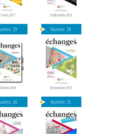
21 mars 2017
20 décembre 2016
uméro:
29
Numéro:
28
6 février 2016
30 novembre 2015
uméro:
26
Numéro:
25