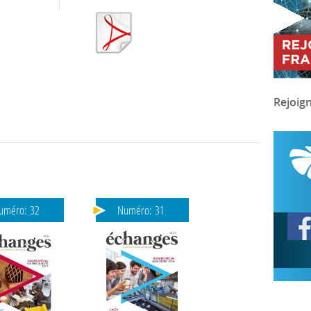
Rejoig
uméro:
32
Numéro:
31