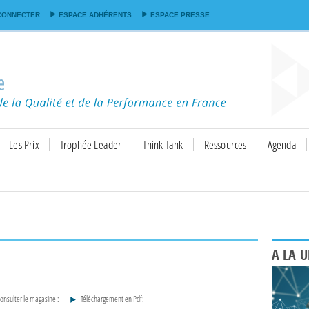
Aller au
CONNECTER
ESPACE ADHÉRENTS
ESPACE PRESSE
contenu
principal
Les Prix
Trophée Leader
Think Tank
Ressources
Agenda
A LA 
onsulter le magasine :
Téléchargement en Pdf: