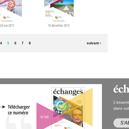
20 mai 2015
10 décembre 2014
4
5
6
7
8
suivant ›
L’essent
dans vot
N°68
S'