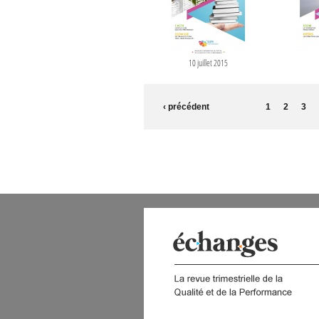
10 juillet 2015
PAGES
‹ précédent
1
2
3
 DIGITAL