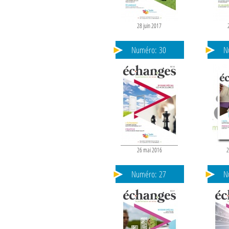
28 juin 2017
Numéro:
30
N
26 mai 2016
2
Numéro:
27
N