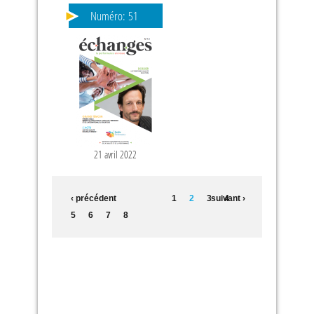
Numéro:
51
21 avril 2022
‹ précédent
1
2
3
suivant ›
4
5
6
7
8