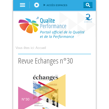
Aller au
ACCÈS ESPACES
contenu
principal
Vous êtes ici:
Accueil
Revue Echanges n°30
N°
30