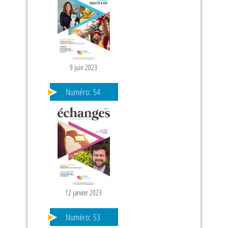
9 juin 2023
Numéro:
54
12 janvier 2023
Numéro:
53