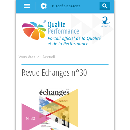
Aller au
ACCÈS ESPACES
contenu
principal
Vous êtes ici:
Accueil
Revue Echanges n°30
N°
30