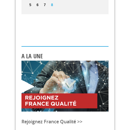
5
6
7
8
A LA UNE
Rejoignez France Qualité >>