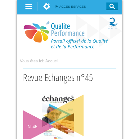
Aller au
ACCÈS ESPACES
contenu
principal
Vous êtes ici:
Accueil
Revue Echanges n°45
N°
45