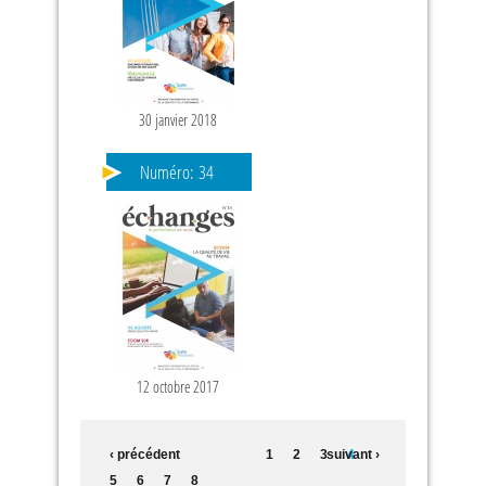
30 janvier 2018
Numéro:
34
12 octobre 2017
‹ précédent
1
2
3
suivant ›
4
5
6
7
8