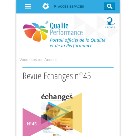
Aller au
ACCÈS ESPACES
contenu
principal
Vous êtes ici:
Accueil
Revue Echanges n°45
N°
45