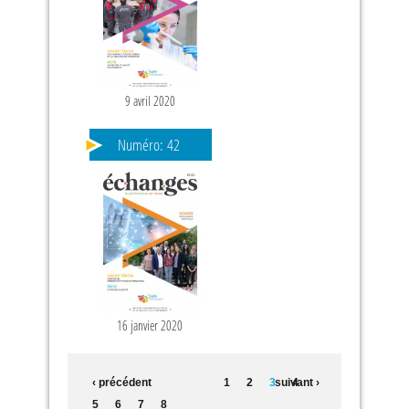
9 avril 2020
Numéro:
42
16 janvier 2020
‹ précédent
1
2
3
suivant ›
4
5
6
7
8