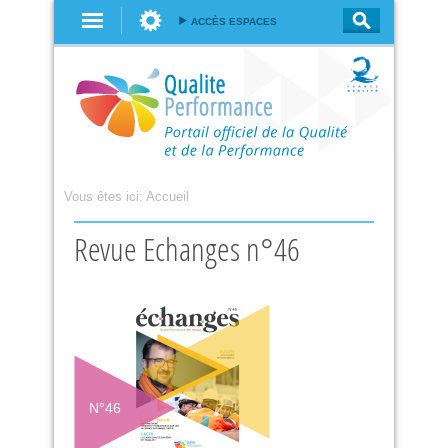
Aller au
ACCÈS ESPACES
contenu
principal
Vous êtes ici:
Accueil
Revue Echanges n°46
N°
46