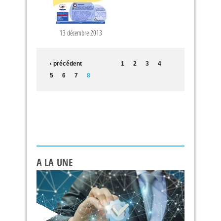
13 décembre 2013
‹ précédent
1
2
3
4
5
6
7
8
A LA UNE