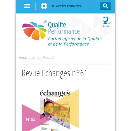
Aller au
ACCÈS ESPACES
contenu
principal
Vous êtes ici:
Accueil
Revue Echanges n°61
N°
61