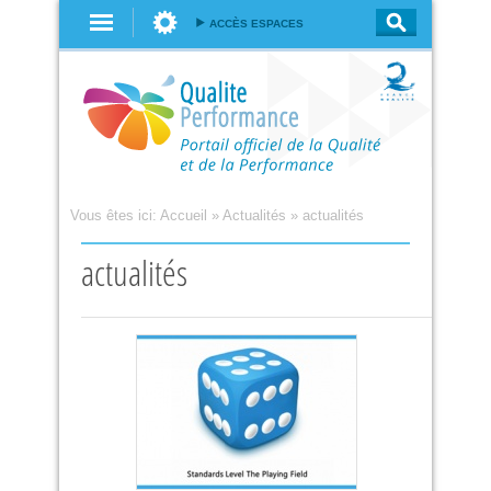
Aller au
ACCÈS ESPACES
contenu
principal
Vous êtes ici:
Accueil
»
Actualités
»
actualités
actualités