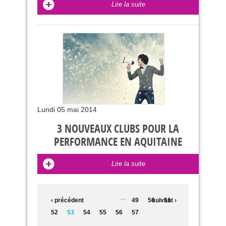
Lire la suite
Lundi 05 mai 2014
3 NOUVEAUX CLUBS POUR LA
PERFORMANCE EN AQUITAINE
Lire la suite
PAGES
…
‹ précédent
49
50
suivant ›
51
52
53
54
55
56
57