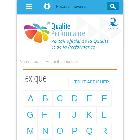
Aller au
ACCÈS ESPACES
contenu
principal
Vous êtes ici:
Accueil
»
Lexique
lexique
TOUT AFFICHER
A
B
C
D
E
F
G
H
I
J
K
L
M
N
O
P
Q
R