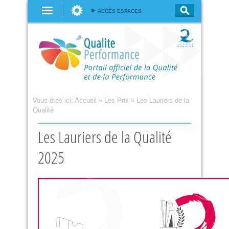
Aller au
ACCÈS ESPACES
contenu
principal
Vous êtes ici:
Accueil
»
Les Prix
»
Les Lauriers de la
Qualité
Les Lauriers de la Qualité
2025