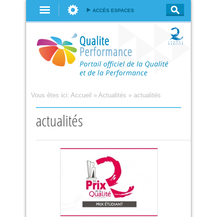
Aller au
ACCÈS ESPACES
contenu
principal
Vous êtes ici:
Accueil
»
Actualités
»
actualités
actualités