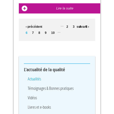
Lire la suite
PAGES
…
‹ précédent
2
3
suivant ›
4
5
…
6
7
8
9
10
L'actualité de la qualité
Actualités
Témoignages & Bonnes pratiques
Vidéos
Livres et e-books