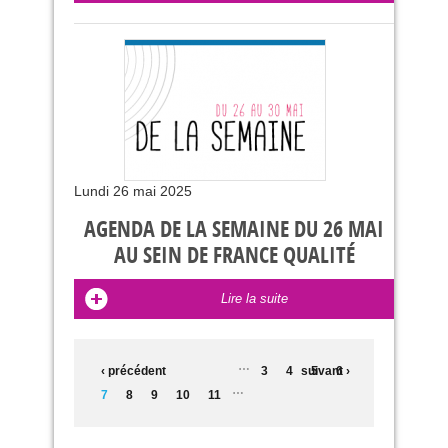
Lundi 26 mai 2025
AGENDA DE LA SEMAINE DU 26 MAI
AU SEIN DE FRANCE QUALITÉ
Lire la suite
PAGES
…
‹ précédent
3
4
suivant ›
5
6
…
7
8
9
10
11